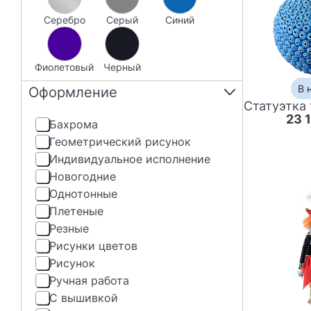
Хлопок
серебро
серый
синий
фиолетовый
черный
В 
Оформление
23 
бахрома
геометрический рисунок
индивидуальное исполнение
новогодние
однотонные
плетеные
резные
рисунки цветов
рисунок
ручная работа
с вышивкой