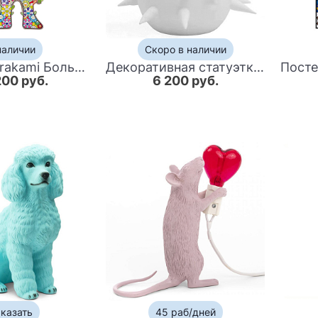
наличии
Скоро в наличии
Takashi Murakami Большой Арт-объект на стену Смеющиеся Цветы
Декоративная статуэтка Molecule Creature Stauette
200 руб.
6 200 руб.
казать
45 раб/дней