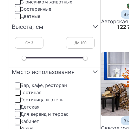
с рисунком животных
состаренные
В 
цветные
Высота, см
122 
Место использования
бар, кафе, ресторан
гостиная
гостиница и отель
детская
Для веранд и террас
кабинет
В 
кухня