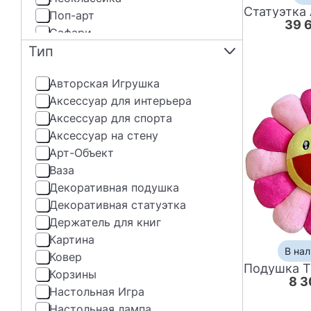
Поп-арт
39 
Сафари
Тип
Скандинавский
Современный
Авторская Игрушка
Средиземноморский
Аксессуар для интерьера
Сюрреализм
Аксессуар для спорта
Шебби-Шик
Аксессуар на стену
Эклектика
Арт-Объект
Ваза
Декоративная подушка
Декоративная статуэтка
Держатель для книг
Картина
В нал
Ковер
Корзины
8 3
Настольная Игра
Настольная лампа