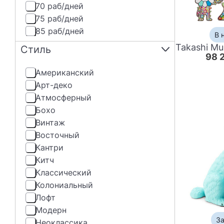
70 раб/дней
75 раб/дней
85 раб/дней
В 
Стиль
98 
Американский
Арт-деко
Атмосферный
Бохо
Винтаж
Восточный
Кантри
Китч
Классический
Колониальный
Лофт
Модерн
За
Неоклассика