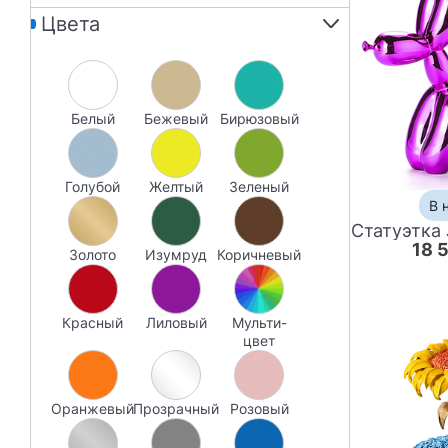
Цвета
Металл
Мрамор
Орех
ПВХ
Белый
бежевый
бирюзовый
Пластик
Плюшевая ткань
Полимер
голубой
желтый
зеленый
Полирезина
В 
Полисмола
Полиуретан
18 
золото
изумруд
коричневый
Полиэстер
Смола
Сталь
Красный
лиловый
мульти-
цвет
Стекло
Стекловолокно
Текстиль
оранжевый
прозрачный
розовый
Ткань
Фарфор