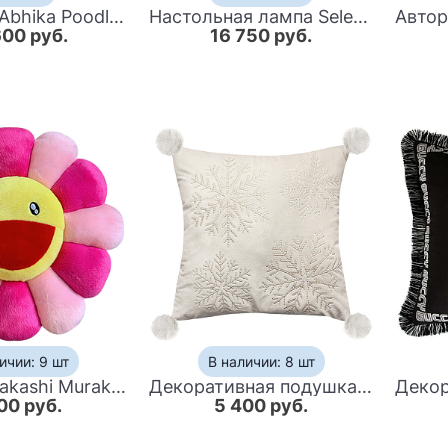
Статуэтка Abhika Poodle Bisc. Turquoise
Настольная лампа Seletti Mouse Step Love USB
600 руб.
16 750 руб.
ичии: 9 шт
В наличии: 8 шт
Подушка Takashi Murakami Pink
Декоративная подушка с помпонами Snowflakes
00 руб.
5 400 руб.