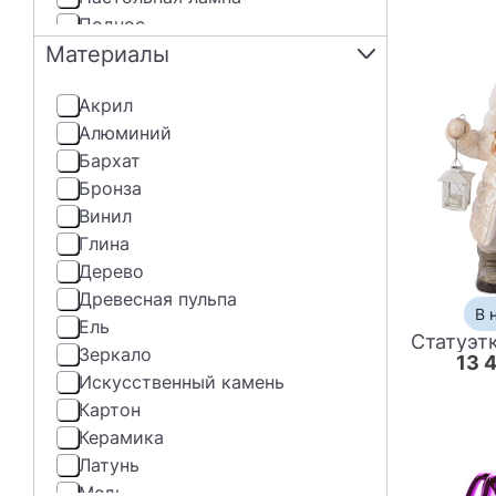
Поднос
Материалы
Постер
Статуэтка
Акрил
Стул
Алюминий
Шкатулка
Бархат
Бронза
Винил
Глина
Дерево
Древесная пульпа
В 
Ель
Статуэтк
Зеркало
13 
Искусственный камень
Картон
Керамика
Латунь
Медь