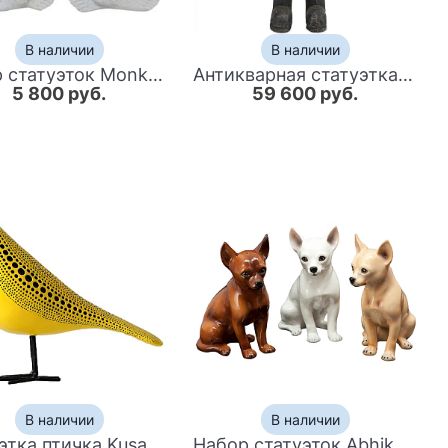
В наличии
В наличии
Набор статуэток Monkeys Figurine
Антикварная статуэтка колонизатор Танзания I
5 800 руб.
59 600 руб.
В наличии
В наличии
Статуэтка птичка Kusama Yayoi
Набор статуэток Abhika CHIHUAHUA SET