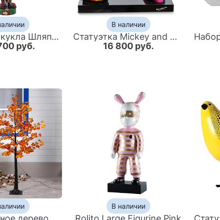
наличии
В наличии
Авторская кукла Шляпник
Статуэтка Mickey and Minnie Mouse
700 руб.
16 800 руб.
наличии
В наличии
Светодиодное дерево Maple Red
Rolito Large Figurine Pink