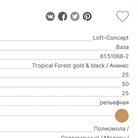
Loft-Concept
Ваза
61.51068-2
Tropical Forest gold & black / Ананас
25
50
25
рельефная
Полисмола /
Современный / Модерн /